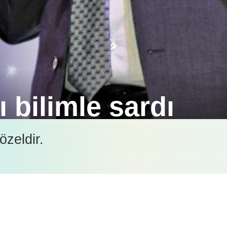
ı bilimle sardı
” programıyla 11.’sini gerçekleştirdiği Bahar Sempo
özeldir.
da önemli rol oynadı.
İçeriği görüntüleyebilmek için lütfen şifre girişi yapın.