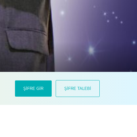
zyumunda oynadığı kilit rolle sektörün
ŞİFRE GİR
ŞİFRE TALEBİ