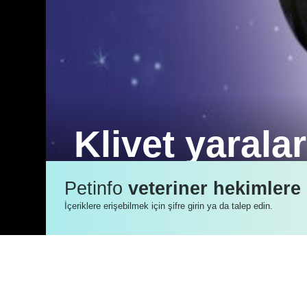
Klivet yaralar
Klivet “Kedi ve Köpeklerde Klinik Tanı
Petinfo
veteriner hekimlere
birleştirici ruhunun ön plana çıkmasın
İçeriklere erişebilmek için şifre girin ya da talep edin.