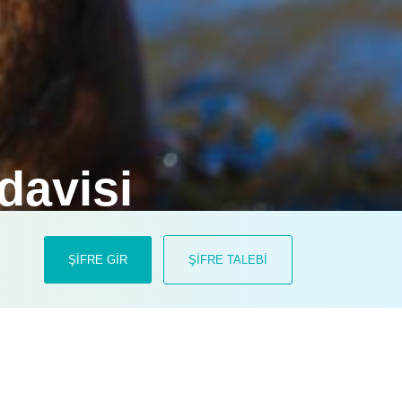
davisi
 hayvanlarda çok sık karşımıza
ŞİFRE GİR
ŞİFRE TALEBİ