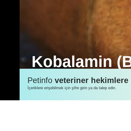
Kobalamin (B1
B12 vitamini esansiyel bir vitamin ol
Petinfo
veteriner hekimlere
çıkmamaktadır.
İçeriklere erişebilmek için şifre girin ya da talep edin.