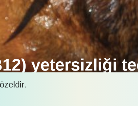
2) yetersizliği te
up bu anlamda tam ve dengeli bir mama ile beslenen
özeldir.
İçeriği görüntüleyebilmek için lütfen şifre girişi yapın.