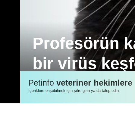
Profesörün ka
bir virüs keşf
Amerika Birleşik Devletleri'ndeki Flor
Petinfo
veteriner hekimlere
tesadüfen daha önce bilinmeyen bir virü
İçeriklere erişebilmek için şifre girin ya da talep edin.