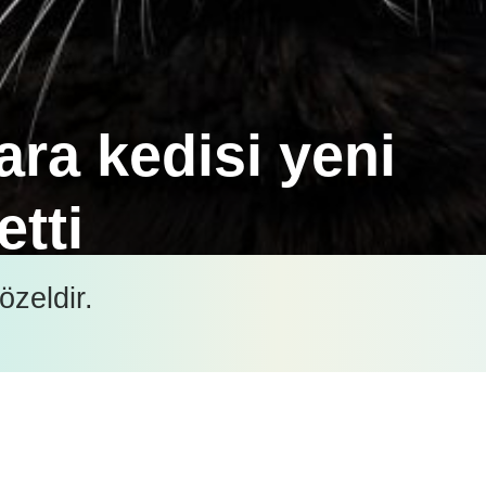
ra kedisi yeni
etti
ida Üniversitesi'nden Araştırma Profesörü John Ledn
özeldir.
s türü keşfetti.
İçeriği görüntüleyebilmek için lütfen şifre girişi yapın.