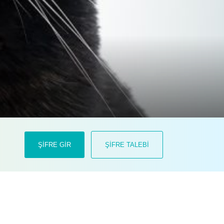
icky'nin kara kedisi Pepper
ŞİFRE GİR
ŞİFRE TALEBİ