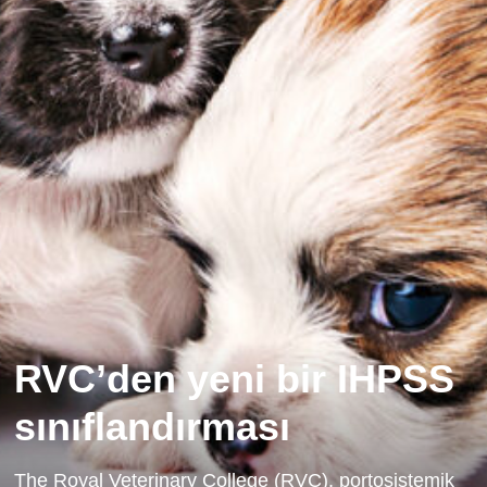
RVC’den yeni bir IHPSS
sınıflandırması
The Royal Veterinary College (RVC), portosistemik