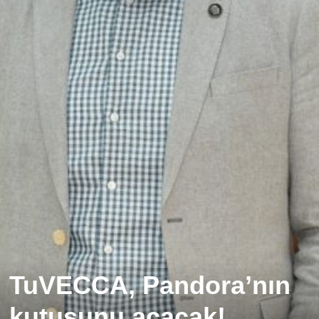
TuVECCA, Pandora’nın
kutusunu açacak!