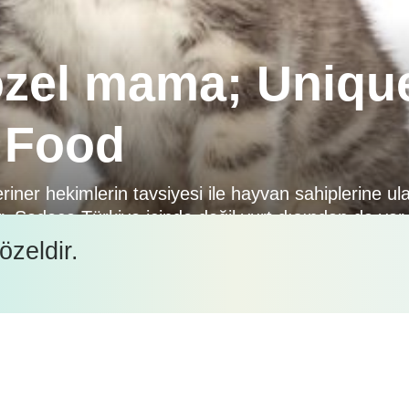
özel mama; Uniqu
 Food
iner hekimlerin tavsiyesi ile hayvan sahiplerine 
. Sadece Türkiye içinde değil yurt dışından da var
dilen kongrelere katılım gösterecek olmasının yanı
özeldir.
2/526 nolu standda yerini alacak.
İçeriği görüntüleyebilmek için lütfen şifre girişi yapın.