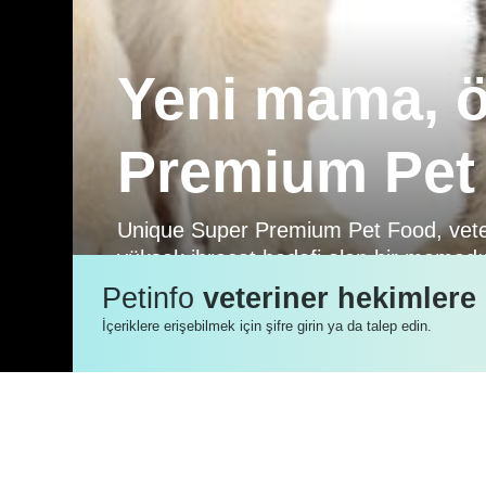
Yeni mama, 
Premium Pet
Unique Super Premium Pet Food, veter
yüksek ihracat hedefi olan bir mamadır
2020 yılı içinde Türkiye’de organize e
Petinfo
veteriner hekimlere
fuarlarından Interzoo 2020’de hall 2- 
İçeriklere erişebilmek için şifre girin ya da talep edin.