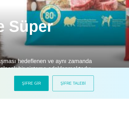
e Süper
ulaşması hedeflenen ve aynı zamanda
 olacak bir sisteme odaklanmaktadır.
 sıra, dünyanın en büyük pet
ŞİFRE GİR
ŞİFRE TALEBİ