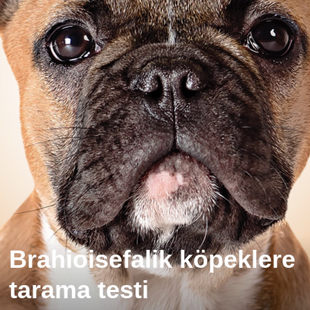
Brahioisefalik köpeklere
tarama testi