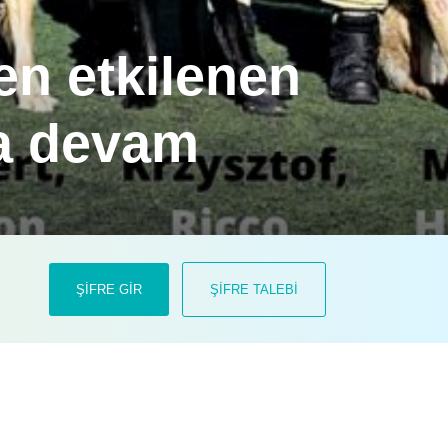
en etkilenen
ya devam
dan, Royal Canin Türkiye,
ferber oldu.
ŞİFRE GİR
ŞİFRE TALEBİ