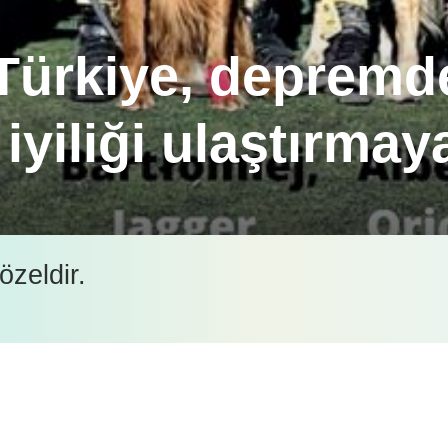
Türkiye, depremd
 iyiliği ulaştırma
derin bir üzüntüye boğan deprem felaketinin ardın
özeldir.
ralarının sarılabilmesine destek olmak amacıyla se
İçeriği görüntüleyebilmek için lütfen şifre girişi yapın.