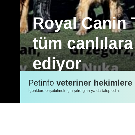
Royal Canin 
tüm canlılara
ediyor
Ülkemizde meydana gelen ve hepimizi 
Petinfo
veteriner hekimlere
depremden etkilenen tüm canlıların ya
İçeriklere erişebilmek için şifre girin ya da talep edin.