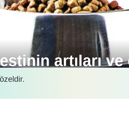
estinin artıları ve
m boyu süren bir hastalıktır, ancak doğru teşhis edi
özeldir.
İçeriği görüntüleyebilmek için lütfen şifre girişi yapın.