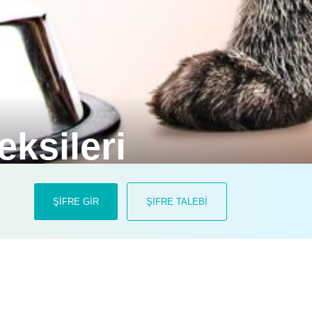
 eksileri
ldiğinde diyetle kolaylıkla
ŞİFRE GİR
ŞİFRE TALEBİ