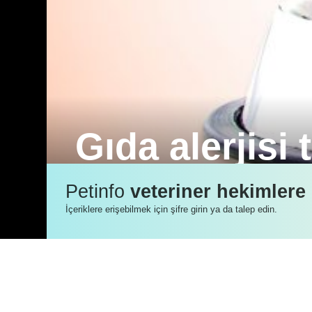
Gıda alerjisi t
Kutanöz advers gıda reaksiyonları yaşa
Petinfo
veteriner hekimlere
yönetilebilirler.
İçeriklere erişebilmek için şifre girin ya da talep edin.