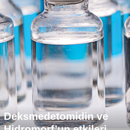
Deksmedetomidin ve
Hidromorf’un etkileri