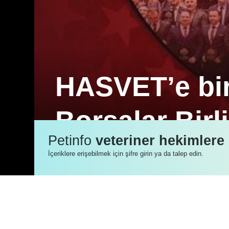
HASVET’e bir
Borsalar Birl
Petinfo
veteriner hekimlere
Hasvet inovasyon ve gelişim odaklı yakl
İçeriklere erişebilmek için şifre girin ya da talep edin.