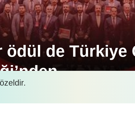
 ödül de Türkiye 
iği’nden
özeldir.
aşımı için iki yıl üst üste Türkiye 100’ünde ödüle l
İçeriği görüntüleyebilmek için lütfen şifre girişi yapın.