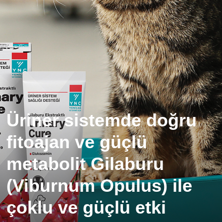
Üriner sistemde doğru
fitoajan ve güçlü
metabolit Gilaburu
(Viburnum Opulus) ile
çoklu ve güçlü etki