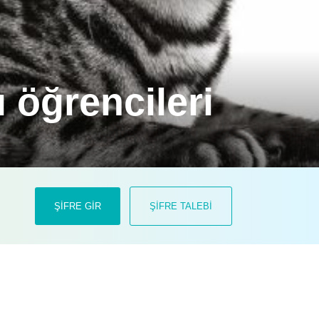
 öğrencileri
çalışmalarına hız kesmeden devam
ŞİFRE GİR
ŞİFRE TALEBİ