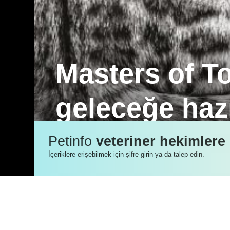
Masters of T
geleceğe hazı
Royal Canin Türkiye, geleceğin veteri
Petinfo
veteriner hekimlere
ediyor.
İçeriklere erişebilmek için şifre girin ya da talep edin.