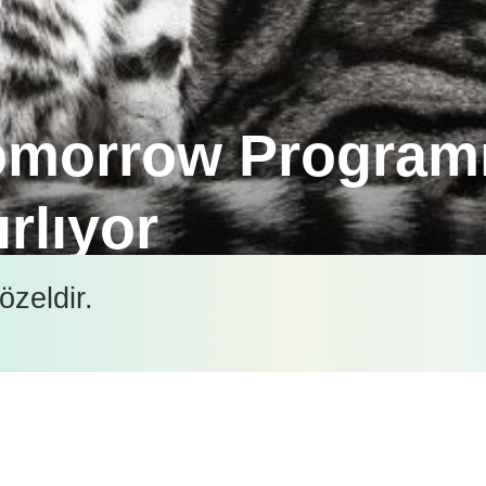
omorrow Programı
rlıyor
ner hekimlerinin yetişmesine katkı sağlamak için 
özeldir.
İçeriği görüntüleyebilmek için lütfen şifre girişi yapın.