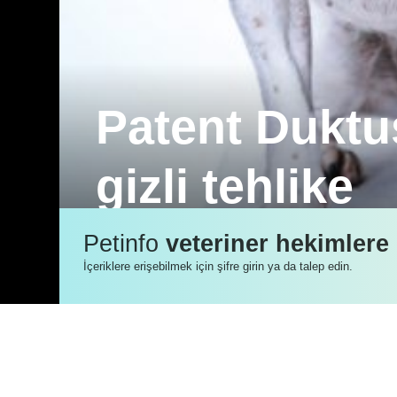
Patent Duktu
gizli tehlike
Köpeklerde yaygın konjenital kalp defek
Petinfo
veteriner hekimlere
kalp oskultasyonunda tespit edilebilir.
İçeriklere erişebilmek için şifre girin ya da talep edin.