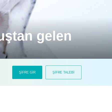
uştan gelen
isyen tarafından dikkatlice uygulanan
ŞİFRE GİR
ŞİFRE TALEBİ