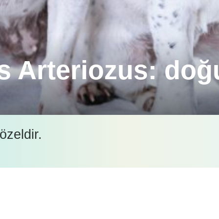
s Arteriozus: doğ
tlerinden biri olan Patent Duktus Arteriyozus, klin
özeldir.
İçeriği görüntüleyebilmek için lütfen şifre girişi yapın.