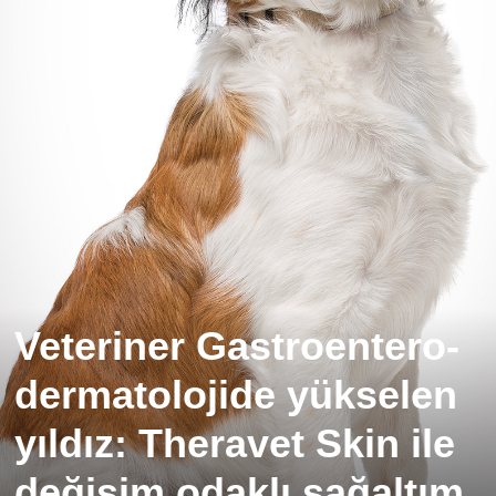
Veteriner Gastroentero-
dermatolojide yükselen
yıldız: Theravet Skin ile
değişim odaklı sağaltım