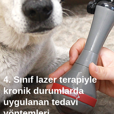
4. Sınıf lazer terapiyle
kronik durumlarda
uygulanan tedavi
yöntemleri