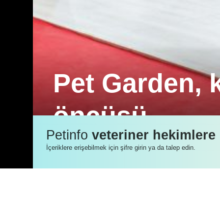
Pet Garden, k
öncüsü
Petinfo
veteriner hekimlere
Pet Garden, dünya çapındaki markaların
İçeriklere erişebilmek için şifre girin ya da talep edin.