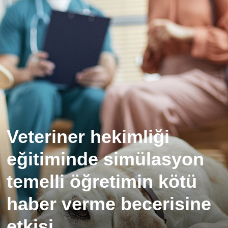
Veteriner hekimliği
eğitiminde simülasyon
temelli öğretimin kötü
haber verme becerisine
etkisi