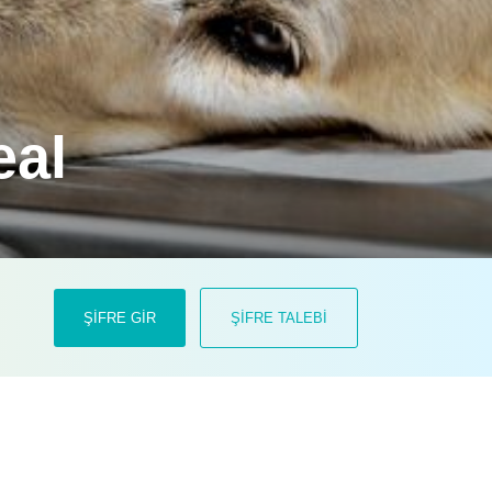
eal
çok daha yakından ve ayrıntılı bir
ŞİFRE GİR
ŞİFRE TALEBİ