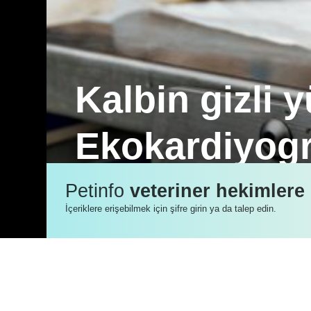
Kalbin gizli 
Ekokardiyogr
Kalbin gizli yüzünü ortaya çıkaran Tra
Petinfo
veteriner hekimlere
şekilde görme imkânı sunan güçlü bir t
İçeriklere erişebilmek için şifre girin ya da talep edin.