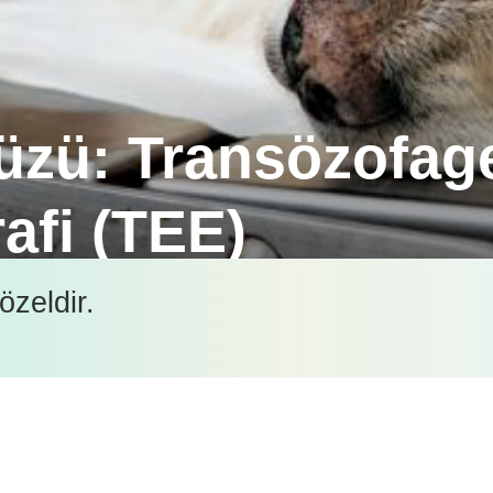
yüzü: Transözofag
afi (TEE)
nsözofageal Ekokardiyografi (TEE), kalp yapılarını 
özeldir.
anı yöntemidir.
İçeriği görüntüleyebilmek için lütfen şifre girişi yapın.