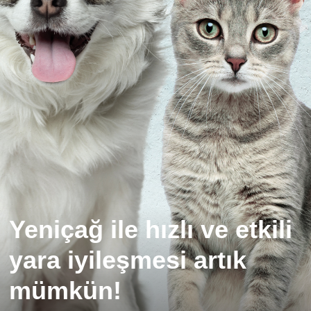
Yeniçağ ile hızlı ve etkili
yara iyileşmesi artık
mümkün!