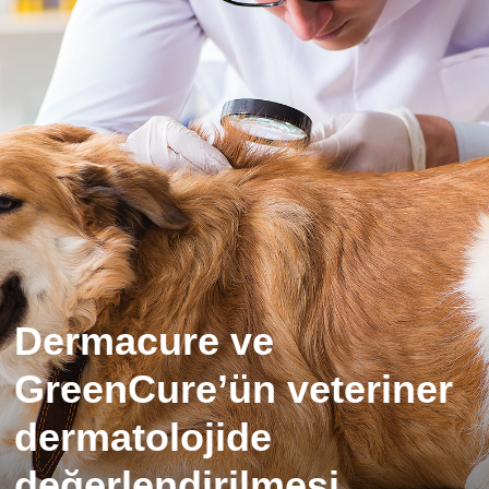
Dermacure ve
GreenCure’ün veteriner
dermatolojide
değerlendirilmesi