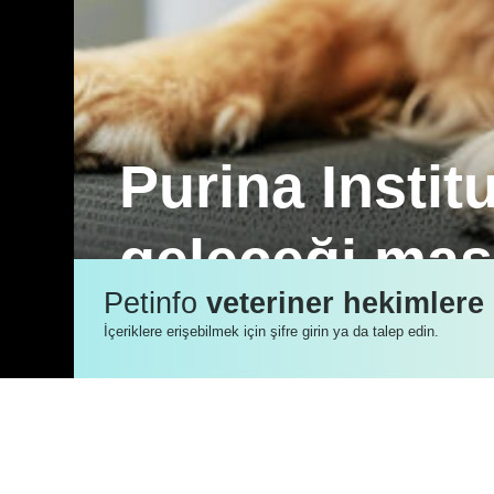
Purina Instit
geleceği mas
Petinfo
veteriner hekimlere
Purina Institute, koruyucu hekimlik ya
İçeriklere erişebilmek için şifre girin ya da talep edin.