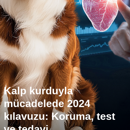
Kalp kurduyla
mücadelede 2024
kılavuzu: Koruma, test
ve tedavi