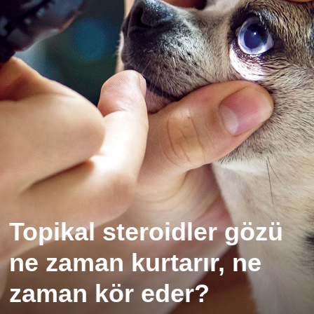
Topikal steroidler gözü
ne zaman kurtarır, ne
zaman kör eder?