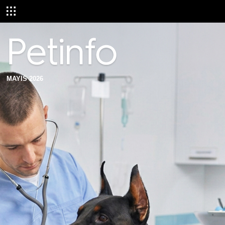
MAYIS 2026