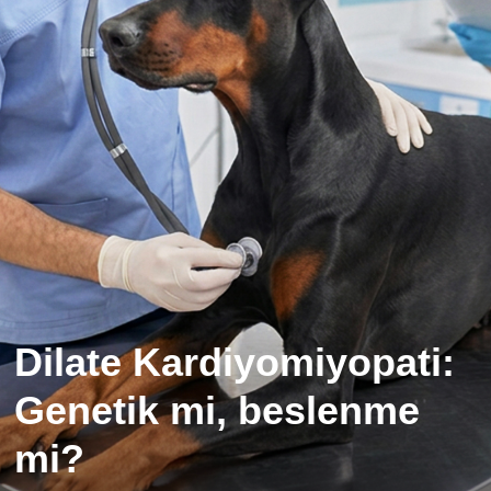
Dilate Kardiyomiyopati:
Genetik mi, beslenme
mi?