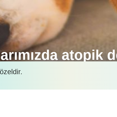
arımızda atopik d
 boyunca maruz kalacağı bir hastalık olup; kullana
özeldir.
 tutulabileceği unutulmamalıdır.
İçeriği görüntüleyebilmek için lütfen şifre girişi yapın.