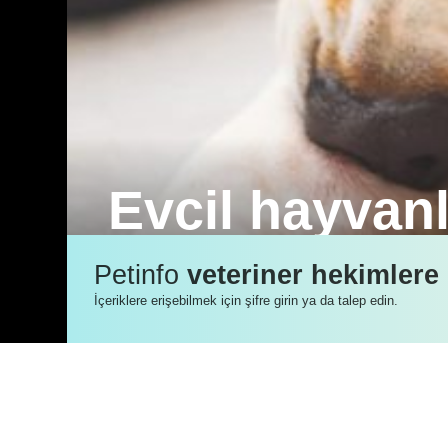
Evcil hayvanl
Atopik Dermatit, hastanın yaşam süresi
Petinfo
veteriner hekimlere
tedaviler ile hastalığın kontrol altında
İçeriklere erişebilmek için şifre girin ya da talep edin.